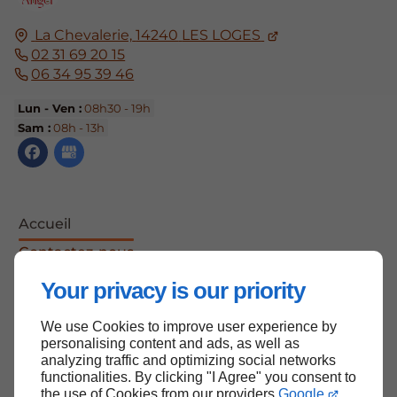
La Chevalerie,
14240
LES LOGES
02 31 69 20 15
06 34 95 39 46
Lun - Ven :
08h30 - 19h
Sam :
08h - 13h
Accueil
Contactez-nous
Mentions légales
Your privacy is our priority
Plan du site
We use Cookies to improve user experience by
personalising content and ads, as well as
analyzing traffic and optimizing social networks
functionalities. By clicking "I Agree" you consent to
Haut de page
the use of Cookies from our providers
Google